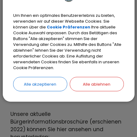
(5,21 MB)
Um Ihnen ein optimales Benutzererlebnis zu bieten,
Planungsverband Daten zu Olching
verwenden wir auf dieser Webseite Cookies. Sie
2022
können über die
Cookie Präferenzen
Ihre aktuelle
Cookie Auswahl anpassen. Durch das Betätigen des
Buttons "Alle akzeptieren" stimmen Sie der
Verwendung aller Cookies zu. Mithilfe des Buttons "Alle
ablehnen" lehnen Sie der Verwendung nicht
erforderlicher Cookies ab. Eine Auflistung der
Jeden Monat erscheint zudem das
verwendeten Cookies finden Sie ebenfalls in unseren
Mitteilungsblatt der Stadt Olching mit allen
Cookie Präferenzen.
wissenswerten Informationen aus Olching.
Die letzten Mitteilungsblätter können Sie
Alle akzeptieren
Alle ablehnen
hier herunterladen:
Mitteilungsblatt der Stadt Olching
Unsere aktuelle
Bürgerinformationsbroschüre (erschienen
2022) können Sie hier ansehen und