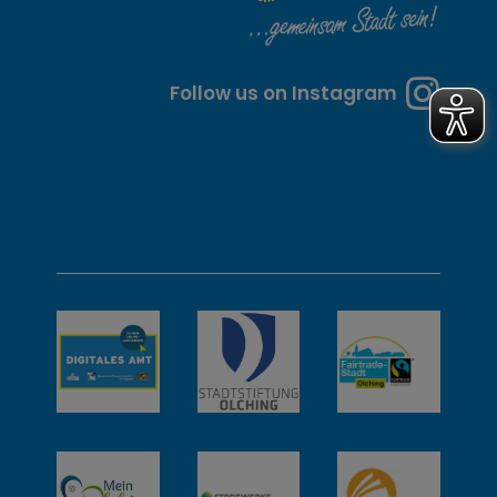
t
e
n
Follow us on Instagram
u
n
d
w
e
i
t
e
r