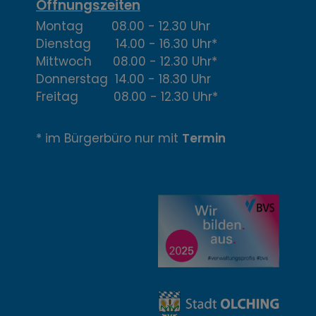
,
Öffnungszeiten
Montag 08.00 - 12.30 Uhr
Ö
Dienstag 14.00 - 16.30 Uhr*
f
Mittwoch 08.00 - 12.30 Uhr*
Donnerstag 14.00 - 18.30 Uhr
f
Freitag 08.00 - 12.30 Uhr*
n
* im Bürgerbüro nur mit
Termin
u
n
g
z
e
i