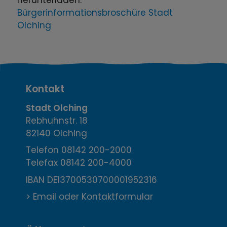
herunterladen:
Bürgerinformationsbroschüre Stadt
Olching
K
Kontakt
o
Stadt Olching
Rebhuhnstr. 18
n
82140 Olching
t
Telefon
08142 200-2000
Telefax
08142 200-4000
a
IBAN DE13700530700001952316
k
> Email oder Kontaktformular
t