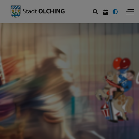
Stadtportrait
Zahlen, Daten, Fakten
Verkehrsanbindung
Stadtgeschichte
Stadtarchiv
Partnerstädte
Feste & Bräuche