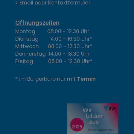
k
> Email oder Kontaktformular
t
,
Öffnungszeiten
Montag 08.00 - 12.30 Uhr
Ö
Dienstag 14.00 - 16.30 Uhr*
f
Mittwoch 08.00 - 12.30 Uhr*
Donnerstag 14.00 - 18.30 Uhr
f
Freitag 08.00 - 12.30 Uhr*
n
* im Bürgerbüro nur mit
Termin
u
n
g
z
e