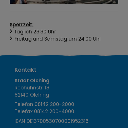
Sperrzeit:
täglich 23.30 Uhr
Freitag und Samstag um 24.00 Uhr
K
Kontakt
o
Stadt Olching
Rebhuhnstr. 18
n
82140 Olching
t
Telefon
08142 200-2000
Telefax
08142 200-4000
a
IBAN DE13700530700001952316