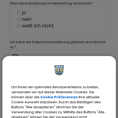
Kleinreparaturklausel im Mietvertrag vereinbart
*
ja
nein
weiß ich nicht
Ich habe die Datenschutzerklärung gelesen und stimme
zu.
*
Label
Eine Kopie Ihrer Schadensmeldung wird
Um Ihnen ein optimales Benutzererlebnis zu bieten,
Ihnen an Ihre oben hinterlegte
verwenden wir auf dieser Webseite Cookies. Sie
können über die
Cookie Präferenzen
Ihre aktuelle
Emailadresse gesendet.
Cookie Auswahl anpassen. Durch das Betätigen des
Buttons "Alle akzeptieren" stimmen Sie der
Verwendung aller Cookies zu. Mithilfe des Buttons "Alle
ABSENDEN
ablehnen" lehnen Sie der Verwendung nicht