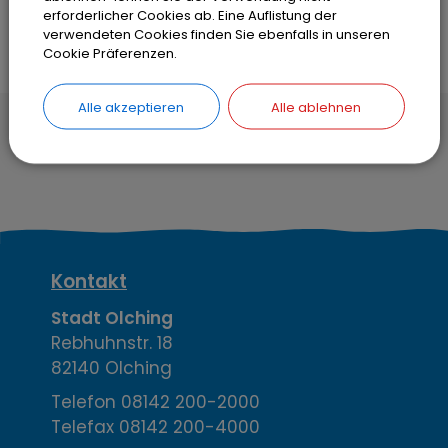
erforderlicher Cookies ab. Eine Auflistung der
verwendeten Cookies finden Sie ebenfalls in unseren
Cookie Präferenzen.
Alle akzeptieren
Alle ablehnen
Hier können Sie unsere
Datenschutzrichtlinien
nachlesen.
K
Kontakt
o
Stadt Olching
Rebhuhnstr. 18
n
82140 Olching
t
Telefon
08142 200-2000
Telefax
08142 200-4000