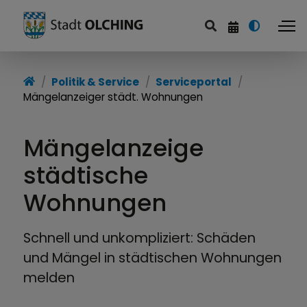
Politik & Service
Politik & Service
Serviceportal
Mängelanzeiger städt. Wohnungen
Serviceportal
Stadtverwaltung
Mängelanzeige
Politik
städtische
Wohnungen
Finanzen
Aktuelles
Schnell und unkompliziert: Schäden
und Mängel in städtischen Wohnungen
Stadtportrait
melden