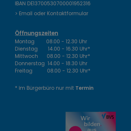
a
IBAN DE13700530700001952316
k
> Email oder Kontaktformular
t
,
Öffnungszeiten
Montag 08.00 - 12.30 Uhr
Ö
Dienstag 14.00 - 16.30 Uhr*
f
Mittwoch 08.00 - 12.30 Uhr*
Donnerstag 14.00 - 18.30 Uhr
f
Freitag 08.00 - 12.30 Uhr*
n
* im Bürgerbüro nur mit
Termin
u
n
g
z