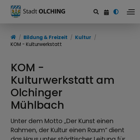
Bildung & Freizeit
Bildung & Freizeit
Kultur
KOM - Kulturwerkstatt
Bildung
Kultur
KOM -
Sport und Freizeit
Kulturwerkstatt am
Olchinger
Kirchen und Pfarrämter
Mühlbach
Unterkünfte und Gastronomie
Unter dem Motto „Der Kunst einen
Rahmen, der Kultur einen Raum“ dient
das Haus unter städtischer Leitung für