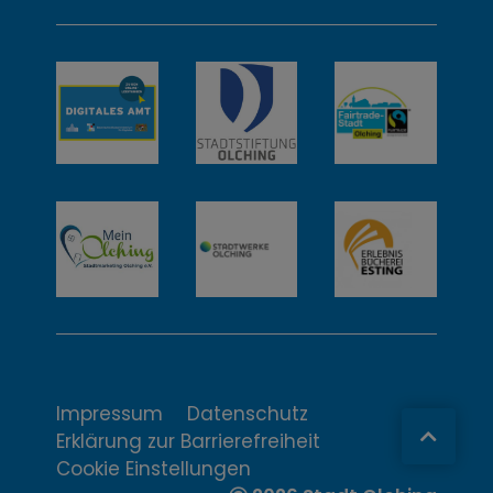
w
e
i
t
e
r
e
I
n
t
Impressum
Datenschutz
Erklärung zur Barrierefreiheit
e
Cookie Einstellungen