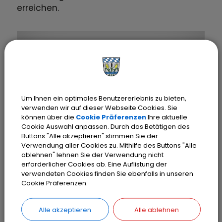
erreichen.
Um Ihnen ein optimales Benutzererlebnis zu bieten,
verwenden wir auf dieser Webseite Cookies. Sie
können über die
Cookie Präferenzen
Ihre aktuelle
Cookie Auswahl anpassen. Durch das Betätigen des
Buttons "Alle akzeptieren" stimmen Sie der
OLCHING
Verwendung aller Cookies zu. Mithilfe des Buttons "Alle
Stadtwerke Olching
ablehnen" lehnen Sie der Verwendung nicht
SWO
erforderlicher Cookies ab. Eine Auflistung der
verwendeten Cookies finden Sie ebenfalls in unseren
Website:
stadtwerke-olching.de
Cookie Präferenzen.
Telefon:
0 8142 / 448 468 – 0
E-Mail:
info@sw-olching.de
Alle akzeptieren
Alle ablehnen