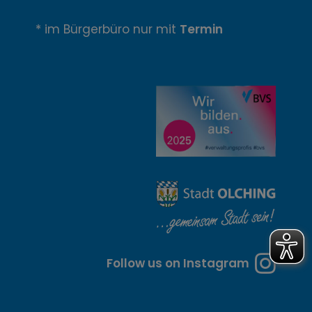
n
* im Bürgerbüro nur mit
Termin
u
n
g
z
e
i
t
e
n
Follow us on Instagram
u