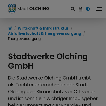
Wirtschaft & Infrastruktur
Wirtschaft & Infrastruktur
Abfallwirtschaft & Energieversorgung
Wirtschaftsförderung
Energieversorgung
Handel und Messen
Stadtwerke Olching
Abfallwirtschaft &
GmbH
Energieversorgung
Breitbanderschließung
Die Stadtwerke Olching GmbH treibt
als Tochterunternehmen der Stadt
Mobilität
Olching den Klimaschutz vor Ort voran
und ist somit ein wichtiger Impulsgeber
bei der Umsetzung der Energie- und