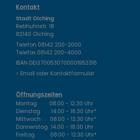
K
Kontakt
o
Stadt Olching
Rebhuhnstr. 18
n
82140 Olching
t
Telefon
08142 200-2000
Telefax
08142 200-4000
a
IBAN DE13700530700001952316
k
> Email oder Kontaktformular
t
,
Öffnungszeiten
Montag 08.00 - 12.30 Uhr
Ö
Dienstag 14.00 - 16.30 Uhr*
f
Mittwoch 08.00 - 12.30 Uhr*
Donnerstag 14.00 - 18.30 Uhr
f
Freitag 08.00 - 12.30 Uhr*