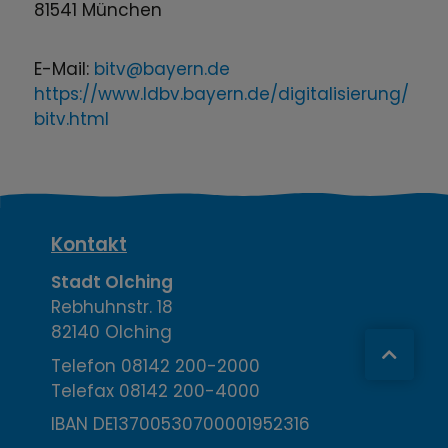
81541 München
E-Mail:
bitv@bayern.de
https://www.ldbv.bayern.de/digitalisierung/
bitv.html
K
Kontakt
o
Stadt Olching
Rebhuhnstr. 18
n
82140 Olching
t
Telefon
08142 200-2000
Telefax
08142 200-4000
a
IBAN DE13700530700001952316