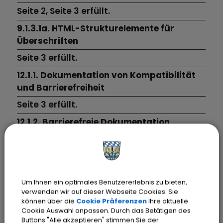
Seite 2,
Seite 3
erfüllt.
9.1.3.1a. HTML-Strukturelemente für
Überschriften
Seite 3
erfüllt.
12.1.1. Dokumentation von Kompatibilität
und Barrierefreiheit
Seite 3
erfüllt.
12.1.2. Barrierefreie Dokumentation
Seite 3
erfüllt.
nicht erfüllt sind 2 Prüfschritte:
Um Ihnen ein optimales Benutzererlebnis zu bieten,
Prüfschritt
verwenden wir auf dieser Webseite Cookies. Sie
können über die
Cookie Präferenzen
Ihre aktuelle
Kommentar
Cookie Auswahl anpassen. Durch das Betätigen des
9.1.1.1a. Alternativtexte für
Buttons "Alle akzeptieren" stimmen Sie der