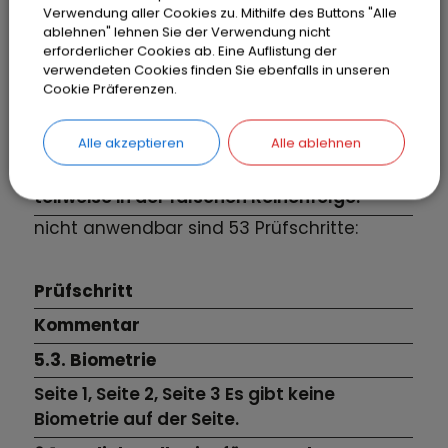
Verwendung aller Cookies zu. Mithilfe des Buttons "Alle
Bedienelemente
ablehnen" lehnen Sie der Verwendung nicht
erforderlicher Cookies ab. Eine Auflistung der
Seite 1, Seite 2, Seite 3 es gibt keinen
verwendeten Cookies finden Sie ebenfalls in unseren
Alternativtext für Bedienelemente.
Cookie Präferenzen.
9.1.3.1a. HTML-Strukturelemente für
Überschriften
Alle akzeptieren
Alle ablehnen
Seite 1, Seite 2 die Überschriften sind
teilweise in der falschen Reihenfolge.
nicht anwendbar sind 53 Prüfschritte:
Prüfschritt
Kommentar
5.3. Biometrie
Seite 1,
Seite 2,
Seite 3
Es gibt keine
Biometrie auf der Seite.