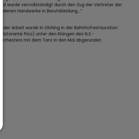
ild wurde vervollständigt durch den Zug der Vertreter der
iedenen Handwerke in Berufskleidung…“
 der Arbeit wurde in Olching in der Bahnhofrestauration
Ristorante Pico) unter den Klängen des N.S.-
horchesters mit dem Tanz in den Mai abgerundet.