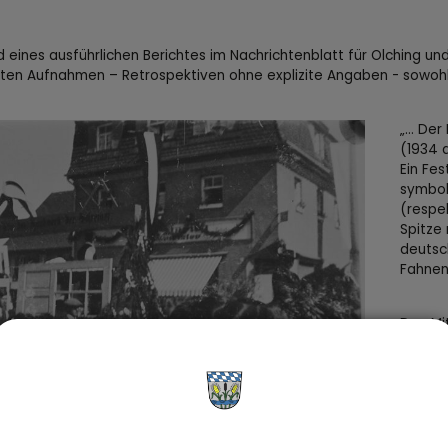
 eines ausführlichen Berichtes im Nachrichtenblatt für Olching un
ten Aufnahmen – Retrospektiven ohne explizite Angaben - sowohl
„… Der
(1934 
Ein Fes
symbol
(respe
Spitze
deutsc
Fahnen
Den Mi
Bauern
Graßlfi
Straße
trugen
wie de
en der Schreiner vor der ehemaligen Metzgerei Heinrich
Dresch