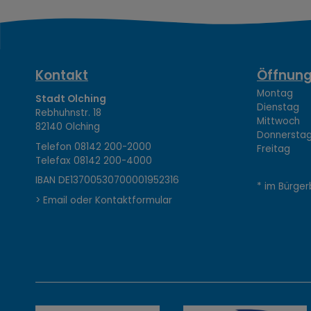
K
Kontakt
Öffnung
Montag 08
Stadt Olching
Dienstag 1
Rebhuhnstr. 18
o
Mittwoch 0
82140 Olching
Donnerstag 
Telefon
08142 200-2000
Freitag 0
Telefax
08142 200-4000
n
IBAN DE13700530700001952316
* im Bürger
> Email oder Kontaktformular
t