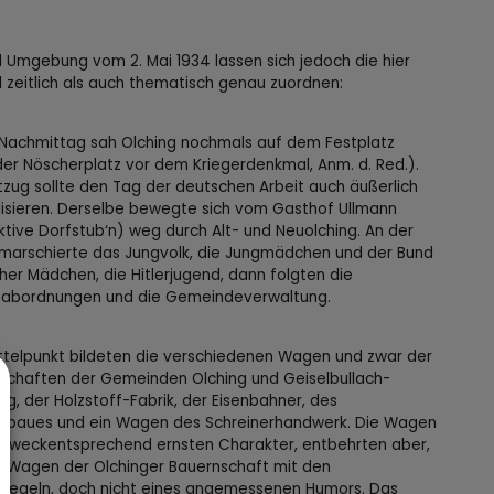
d Umgebung vom 2. Mai 1934 lassen sich jedoch die hier
 zeitlich als auch thematisch genau zuordnen:
 Nachmittag sah Olching nochmals auf dem Festplatz
der Nöscherplatz vor dem Kriegerdenkmal, Anm. d. Red.).
tzug sollte den Tag der deutschen Arbeit auch äußerlich
isieren. Derselbe bewegte sich vom Gasthof Ullmann
ktive Dorfstub‘n) weg durch Alt- und Neuolching. An der
 marschierte das Jungvolk, die Jungmädchen und der Bund
her Mädchen, die Hitlerjugend, dann folgten die
abordnungen und die Gemeindeverwaltung.
ttelpunkt bildeten die verschiedenen Wagen und zwar der
schaften der Gemeinden Olching und Geiselbullach-
ng, der Holzstoff-Fabrik, der Eisenbahner, des
nbaues und ein Wagen des Schreinerhandwerk. Die Wagen
 zweckentsprechend ernsten Charakter, entbehrten aber,
r Wagen der Olchinger Bauernschaft mit den
flegeln, doch nicht eines angemessenen Humors. Das