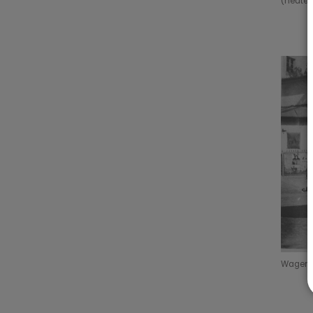
(heute 
Wagen d