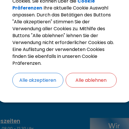
Cookies. Sie können über die
Cookie
ilnahme ist kostenlos.
Präferenzen
Ihre aktuelle Cookie Auswahl
anpassen. Durch das Betätigen des Buttons
 wird STADTRADELN-Star?
"Alle akzeptieren" stimmen Sie der
el des STADTRADELN ist es, möglichst viele Alltagswege mit dem Fa
Verwendung aller Cookies zu. Mithilfe des
ne besondere Herausforderung sucht, kann sich als STADTRADELN-
Buttons "Alle ablehnen" lehnen Sie der
ollständig auf das Auto zu verzichten.
Verwendung nicht erforderlicher Cookies ab.
Eine Auflistung der verwendeten Cookies
ssiert? Dann melden Sie sich gerne unter stadtradeln@olching.de.
finden Sie ebenfalls in unseren Cookie
Präferenzen.
e Informationen finden Sie in diesem
Flyer
.
Alle akzeptieren
Alle ablehnen
szeiten
.00 - 12.30 Uhr