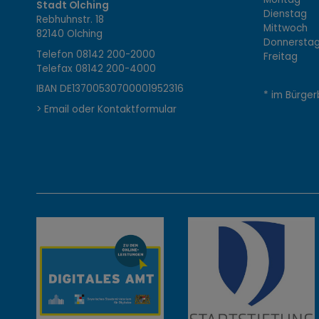
Stadt Olching
Dienstag 1
Rebhuhnstr. 18
o
Mittwoch 0
82140 Olching
Donnerstag 
Telefon
08142 200-2000
Freitag 0
Telefax
08142 200-4000
n
IBAN DE13700530700001952316
* im Bürger
> Email oder Kontaktformular
t
a
k