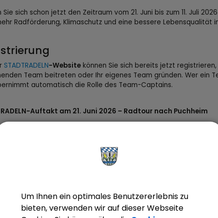
 Sie sich schon jetzt den Zeitraum vom 21. Juni bis zum 11. Juli 20
mehr Radförderung, Klimaschutz und eine bessere Lebensqualität in
strierung
er
STADTRADELN
-Website
können Sie sich bereits jetzt registrieren
enden Team beitreten oder Ihr eigenes Team gründen. Wer ein T
übernimmt automatisch die Rolle des Team-Captains.
RADELN-Auftakt am 21. Juni 2026 – Radtour nach Puchheim
artschuss für das STADTRADELN 2026 feiern wir mit einer gemein
uchheim. Treffpunkt ist um 11:30 Uhr auf dem Nöscherplatz.
 aus radeln wir gemeinsam entlang der Amper nach Emmering un
nfeldbruck. Über den Germannsberg geht es weiter nach Alling und 
uchheim, unserem Zielort.
Um Ihnen ein optimales Benutzererlebnis zu
bieten, verwenden wir auf dieser Webseite