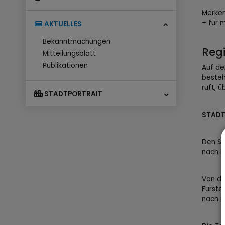
Merken
– für 
AKTUELLES
Bekanntmachungen
Regi
Mitteilungsblatt
Publikationen
Auf d
besteh
ruft, 
STADTPORTRAIT
STADT
Den St
nach P
Von da
Fürste
nach P