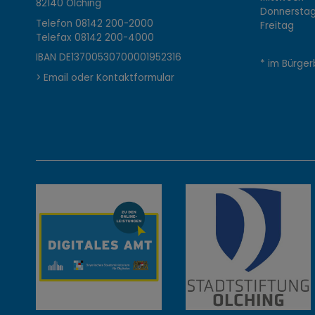
o
82140 Olching
Donnerstag 
Telefon
08142 200-2000
Freitag 0
Telefax
08142 200-4000
n
IBAN DE13700530700001952316
* im Bürger
> Email oder Kontaktformular
t
a
k
t