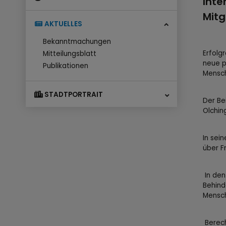
Inte
Mitg
AKTUELLES
Bekanntmachungen
Erfolg
Mitteilungsblatt
neue p
Publikationen
Mensch
STADTPORTRAIT
Der Be
Olchin
In sei
über F
In den
Behind
Mensch
Berech