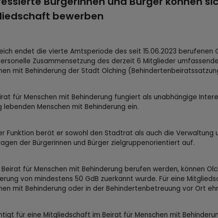
ressierte Bürgerinnen und Bürger können sic
liedschaft bewerben
reich endet die vierte Amtsperiode des seit 15.06.2023 berufenen
ersonelle Zusammensetzung des derzeit 6 Mitglieder umfassenden 
en mit Behinderung der Stadt Olching (Behindertenbeiratssatzung
irat für Menschen mit Behinderung fungiert als unabhängige Intere
g lebenden Menschen mit Behinderung ein.
ner Funktion berät er sowohl den Stadtrat als auch die Verwaltung 
ragen der Bürgerinnen und Bürger zielgruppenorientiert auf.
 Beirat für Menschen mit Behinderung berufen werden, können Olch
erung von mindestens 50 GdB zuerkannt wurde. Für eine Mitglieds
en mit Behinderung oder in der Behindertenbetreuung vor Ort eh
tigt für eine Mitgliedschaft im Beirat für Menschen mit Behinder