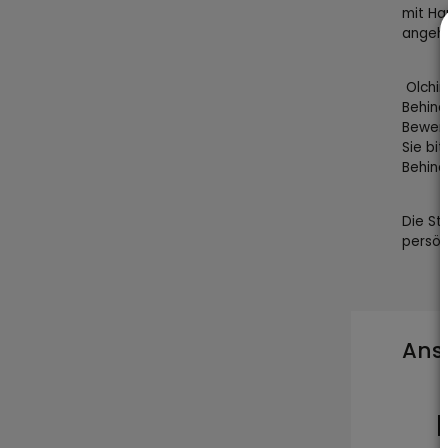
mit Ha
angeh
Olchin
Behind
Bewerb
Sie bi
Behind
Die St
persön
Ans