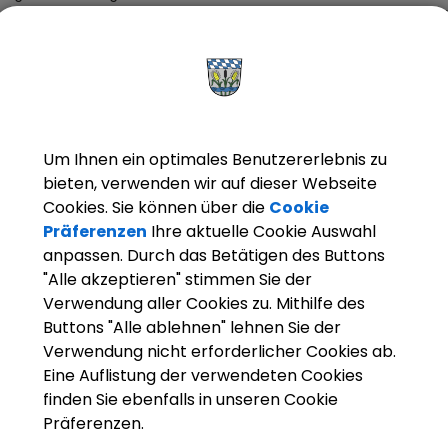
uptwohnsitz in der Stadt Olching gemeldet sind, das 18. Lebensjah
ören.
ger Bürgerinnen und Bürger, die obige Voraussetzungen erfüllen un
erung interessiert sind, haben Gelegenheit, sich im Rahmen des 
ung mit Bereitschaftserklärung zur Teilnahme am Berufungsverfa
tte mit Angabe der wichtigsten persönlichen Daten bis zum
28. Au
Um Ihnen ein optimales Benutzererlebnis zu
erung“ an die Stadt Olching, Rebhuhnstraße 18 in 82140 Olching,
bieten, verwenden wir auf dieser Webseite
Cookies. Sie können über die
Cookie
adtverwaltung steht gerne zu den Öffnungszeiten des Rathauses 
Präferenzen
Ihre aktuelle Cookie Auswahl
lich und telefonisch zur Verfügung.
anpassen. Durch das Betätigen des Buttons
"Alle akzeptieren" stimmen Sie der
Verwendung aller Cookies zu. Mithilfe des
Buttons "Alle ablehnen" lehnen Sie der
prechpartner:
Verwendung nicht erforderlicher Cookies ab.
Eine Auflistung der verwendeten Cookies
finden Sie ebenfalls in unseren Cookie
Frau
Gegner
Präferenzen.