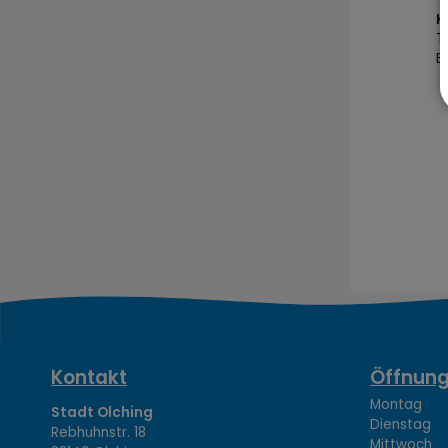
K
T
E
K
Kontakt
Öffnung
Montag 08
Stadt Olching
Dienstag 1
Rebhuhnstr. 18
Mittwoch 0