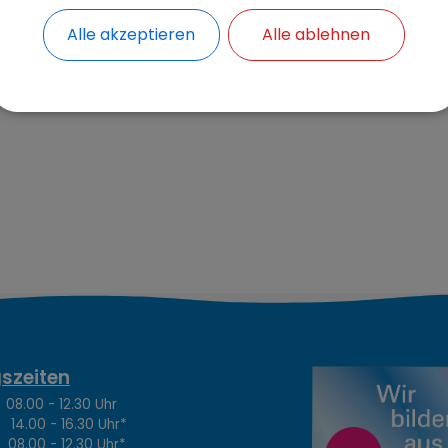
ontaktdaten:
Alle akzeptieren
Alle ablehnen
el.:
(08142) 200-1155
-Mail:
sozialesLeben@olching.de
szeiten
.00 - 12.30 Uhr
4.00 - 16.30 Uhr*
8.00 - 12.30 Uhr*