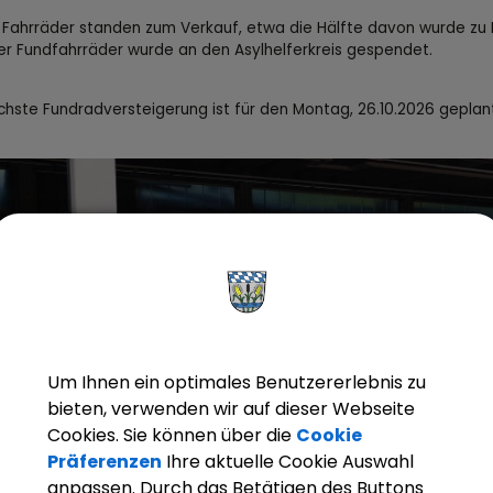
 Fahrräder standen zum Verkauf, etwa die Hälfte davon wurde zu P
er Fundfahrräder wurde an den Asylhelferkreis gespendet.
chste Fundradversteigerung ist für den Montag, 26.10.2026 geplan
Um Ihnen ein optimales Benutzererlebnis zu
bieten, verwenden wir auf dieser Webseite
Cookies. Sie können über die
Cookie
Präferenzen
Ihre aktuelle Cookie Auswahl
anpassen. Durch das Betätigen des Buttons