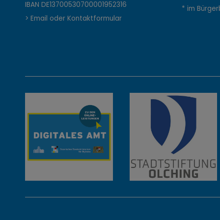
n
IBAN DE13700530700001952316
* im Bürger
> Email oder Kontaktformular
t
a
k
t
,