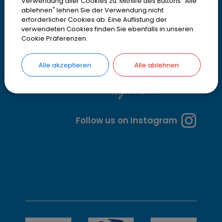
g
Verwendung aller Cookies zu. Mithilfe des Buttons "Alle
ablehnen" lehnen Sie der Verwendung nicht
z
erforderlicher Cookies ab. Eine Auflistung der
verwendeten Cookies finden Sie ebenfalls in unseren
e
Cookie Präferenzen.
i
Alle akzeptieren
Alle ablehnen
t
e
n
Follow us on Instagram
u
n
d
w
e