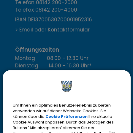
t
Telefon
08142 200-2000
Telefax
08142 200-4000
a
IBAN DE13700530700001952316
k
> Email oder Kontaktformular
t
,
Öffnungszeiten
Montag 08.00 - 12.30 Uhr
Ö
Dienstag 14.00 - 16.30 Uhr*
f
Mittwoch 08.00 - 12.30 Uhr*
Donnerstag 14.00 - 18.30 Uhr
f
Freitag 08.00 - 12.30 Uhr*
n
* im Bürgerbüro nur mit
Termin
Um Ihnen ein optimales Benutzererlebnis zu bieten,
u
verwenden wir auf dieser Webseite Cookies. Sie
können über die
Cookie Präferenzen
Ihre aktuelle
n
Cookie Auswahl anpassen. Durch das Betätigen des
Buttons "Alle akzeptieren" stimmen Sie der