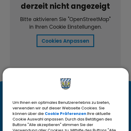
derzeit nicht angezeigt
Bitte aktivieren Sie "OpenStreetMap"
in Ihren Cookie Einstellungen.
Cookies Anpassen
K
Kontakt
Um Ihnen ein optimales Benutzererlebnis zu bieten,
o
Stadt Olching
verwenden wir auf dieser Webseite Cookies. Sie
Rebhuhnstr. 18
können über die
Cookie Präferenzen
Ihre aktuelle
n
Cookie Auswahl anpassen. Durch das Betätigen des
82140 Olching
Buttons "Alle akzeptieren" stimmen Sie der
Verwendung aller Cookies zu. Mithilfe des Buttons "Alle