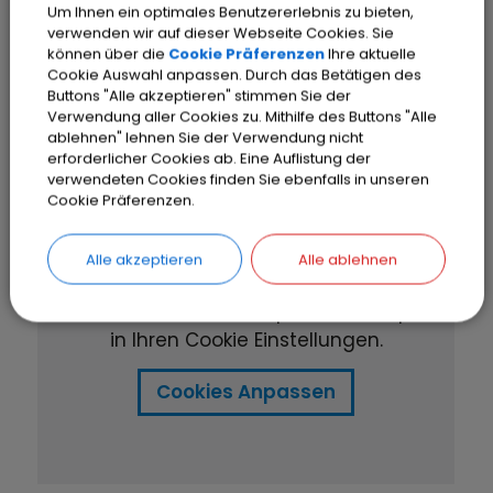
Um Ihnen ein optimales Benutzererlebnis zu bieten,
verwenden wir auf dieser Webseite Cookies. Sie
können über die
Cookie Präferenzen
Ihre aktuelle
Cookie Auswahl anpassen. Durch das Betätigen des
Buttons "Alle akzeptieren" stimmen Sie der
Verwendung aller Cookies zu. Mithilfe des Buttons "Alle
ablehnen" lehnen Sie der Verwendung nicht
erforderlicher Cookies ab. Eine Auflistung der
verwendeten Cookies finden Sie ebenfalls in unseren
Cookie Präferenzen.
OpenStreetMap wird
derzeit nicht angezeigt
Alle akzeptieren
Alle ablehnen
Bitte aktivieren Sie "OpenStreetMap"
in Ihren Cookie Einstellungen.
Cookies Anpassen