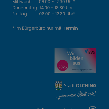
f
Mittwoch 08.00 - 12.30 Uhr*
Donnerstag 14.00 - 18.30 Uhr
f
Freitag 08.00 - 12.30 Uhr*
n
* im Bürgerbüro nur mit
Termin
u
n
g
z
e
i
t
e