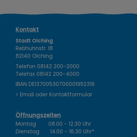
K
Kontakt
o
Stadt Olching
Rebhuhnstr. 18
n
82140 Olching
t
Telefon
08142 200-2000
Telefax
08142 200-4000
a
IBAN DE13700530700001952316
k
> Email oder Kontaktformular
t
,
Öffnungszeiten
Montag 08.00 - 12.30 Uhr
Ö
Dienstag 14.00 - 16.30 Uhr*