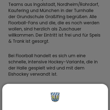
Teams aus Ingolstadt, Nordheim/Rohrdorf,
Kaufering und München in der Turnhalle
der Grundschule Graßlfing begrüßen. Alle
Floorball-Fans und die, die es noch werden
wollen, sind herzlich als Zuschauer
willkommen. Der Eintritt ist frei und für Speis
& Trank ist gesorgt.
Bei Floorball handelt es sich um eine
schnelle, intensive Hockey-Variante, die in
der Halle gespielt wird und mit dem
Eishockey verwandt ist.
Termine