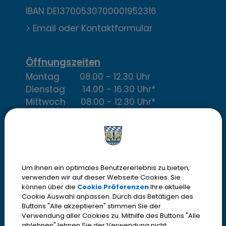
a
IBAN DE13700530700001952316
k
> Email oder Kontaktformular
t
,
Öffnungszeiten
Montag 08.00 - 12.30 Uhr
Ö
Dienstag 14.00 - 16.30 Uhr*
f
Mittwoch 08.00 - 12.30 Uhr*
Donnerstag 14.00 - 18.30 Uhr
f
Freitag 08.00 - 12.30 Uhr*
n
* im Bürgerbüro nur mit
Termin
u
Um Ihnen ein optimales Benutzererlebnis zu bieten,
n
verwenden wir auf dieser Webseite Cookies. Sie
können über die
Cookie Präferenzen
Ihre aktuelle
Cookie Auswahl anpassen. Durch das Betätigen des
g
Buttons "Alle akzeptieren" stimmen Sie der
Verwendung aller Cookies zu. Mithilfe des Buttons "Alle
ablehnen" lehnen Sie der Verwendung nicht