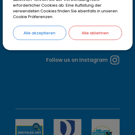
z
erforderlicher Cookies ab. Eine Auflistung der
e
verwendeten Cookies finden Sie ebenfalls in unseren
Cookie Präferenzen.
i
t
Alle akzeptieren
Alle ablehnen
e
n
Follow us on Instagram
u
n
d
w
e
i