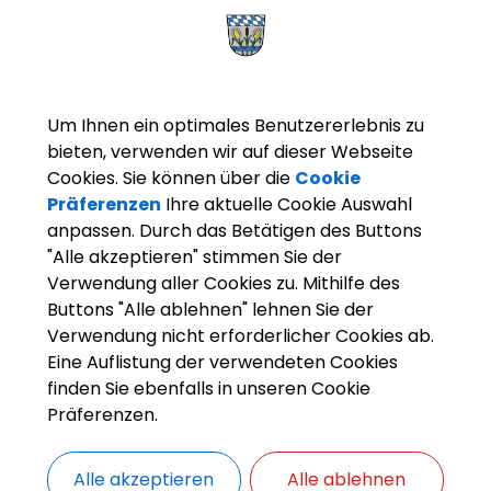
m
Uhrzeit
B
L
2026
19:30
Uhr
Um Ihnen ein optimales Benutzererlebnis zu
bieten, verwenden wir auf dieser Webseite
Cookies. Sie können über die
Cookie
Präferenzen
Ihre aktuelle Cookie Auswahl
anpassen. Durch das Betätigen des Buttons
"Alle akzeptieren" stimmen Sie der
Verwendung aller Cookies zu. Mithilfe des
Buttons "Alle ablehnen" lehnen Sie der
Verwendung nicht erforderlicher Cookies ab.
Eine Auflistung der verwendeten Cookies
OpenStreetMap wird derze
finden Sie ebenfalls in unseren Cookie
Präferenzen.
Bitte aktivieren Sie "OpenStreetMap" in 
Alle akzeptieren
Alle ablehnen
Cookies Anpa