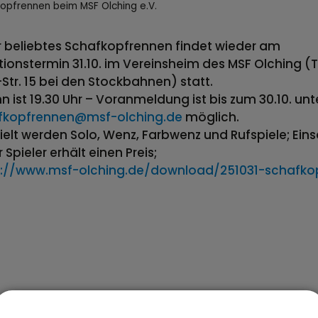
opfrennen beim MSF Olching e.V.
 beliebtes Schafkopfrennen findet wieder am
tionstermin 31.10. im Vereinsheim des MSF Olching (
Str. 15 bei den Stockbahnen) statt.
n ist 19.30 Uhr – Voranmeldung ist bis zum 30.10. unt
fkopfrennen@msf-olching.de
möglich.
elt werden Solo, Wenz, Farbwenz und Rufspiele; Eins
 Spieler erhält einen Preis;
s://www.msf-olching.de/download/251031-schafko
mine