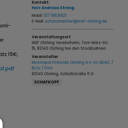
Kontakt:
Herr
Andreas
Streng
Mobil:
01778631921
E-Mail:
schatzmeister1@msf-olching.de
Toni-
Veranstaltungsort
er
MSF Olching Vereinsheim, Toni-März-Str.
15, 82140 Olching bei den Stockbahnen
atz 15€;
Veranstalter
Motorsportfreunde Olching e.V. im ADAC /
pf.pdf
BLSV / DVV
82140 Olching, Schloßstraße 11 G
SCHAFKOPF