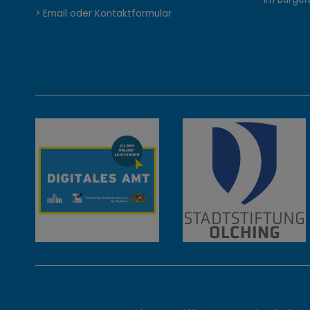
n
> Email oder Kontaktformular
t
a
k
t
,