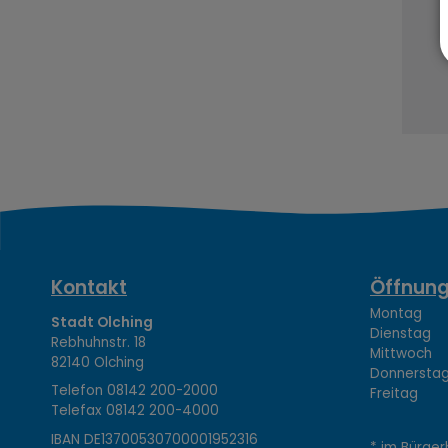
K
Kontakt
Öffnung
Montag 08
Stadt Olching
Dienstag 1
Rebhuhnstr. 18
o
Mittwoch 0
82140 Olching
Donnerstag 
Telefon
08142 200-2000
Freitag 0
Telefax
08142 200-4000
IBAN DE13700530700001952316
* im Bürger