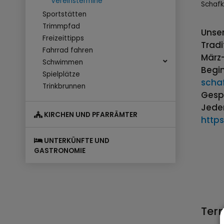
Vereinstermine
Schafk
Sportstätten
Trimmpfad
Unser
Freizeittipps
Tradi
Fahrrad fahren
März-
Schwimmen
Begin
Spielplätze
scha
Trinkbrunnen
Gespi
Jeder
KIRCHEN UND PFARRÄMTER
http
UNTERKÜNFTE UND
GASTRONOMIE
Ter