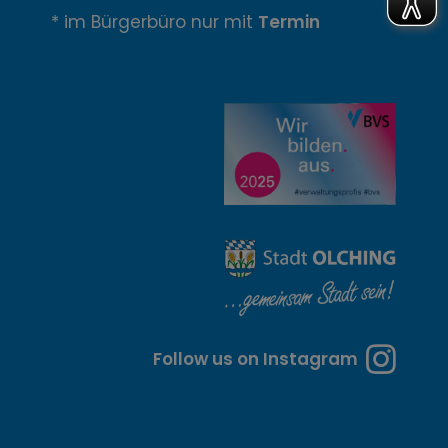
n
* im Bürgerbüro nur mit
Termin
u
n
g
z
e
i
t
e
n
Follow us on Instagram
u
n