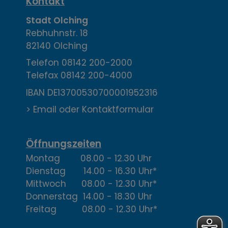
K
Kontakt
o
Stadt Olching
Rebhuhnstr. 18
n
82140 Olching
t
Telefon
08142 200-2000
Telefax
08142 200-4000
a
IBAN DE13700530700001952316
k
> Email oder Kontaktformular
t
,
Öffnungszeiten
Montag 08.00 - 12.30 Uhr
Ö
Dienstag 14.00 - 16.30 Uhr*
f
Mittwoch 08.00 - 12.30 Uhr*
Donnerstag 14.00 - 18.30 Uhr
f
Freitag 08.00 - 12.30 Uhr*