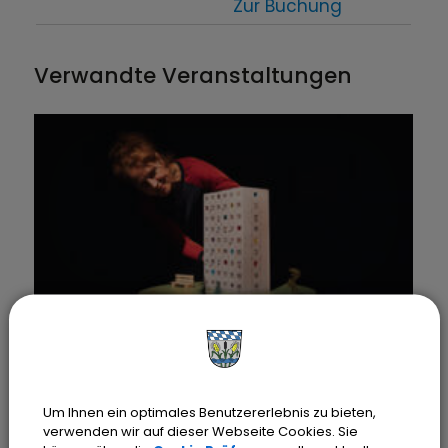
Zur Buchung
Verwandte Veranstaltungen
10.
Nov.
09:00 Uhr
‐ 10:00 Uhr
ALLES FAMILIE - KOM Kita- und
Schulklassenprogramm
Für Kinder ab 5 Jahren
Um Ihnen ein optimales Benutzererlebnis zu bieten,
verwenden wir auf dieser Webseite Cookies. Sie