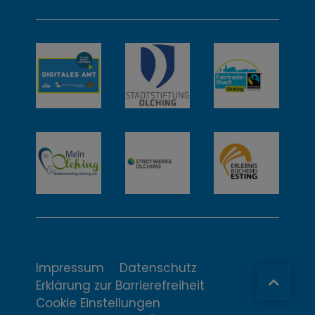
w
e
i
t
e
r
e
I
n
t
Impressum
Datenschutz
Erklärung zur Barrierefreiheit
e
Cookie Einstellungen