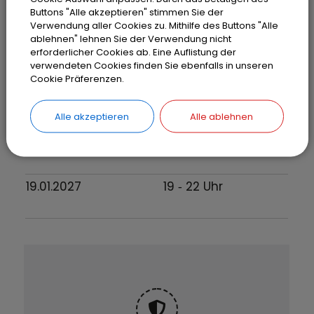
22.09.2026
19
‐ 22
Uhr
Buttons "Alle akzeptieren" stimmen Sie der
Verwendung aller Cookies zu. Mithilfe des Buttons "Alle
ablehnen" lehnen Sie der Verwendung nicht
20.10.2026
19
‐ 22
Uhr
erforderlicher Cookies ab. Eine Auflistung der
verwendeten Cookies finden Sie ebenfalls in unseren
Cookie Präferenzen.
17.11.2026
19
‐ 22
Uhr
Alle akzeptieren
Alle ablehnen
15.12.2026
19
‐ 22
Uhr
19.01.2027
19
‐ 22
Uhr