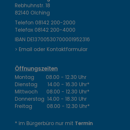
o
Rebhuhnstr. 18
n
82140 Olching
t
Telefon
08142 200-2000
Telefax
08142 200-4000
a
IBAN DE13700530700001952316
k
> Email oder Kontaktformular
t
,
Öffnungszeiten
Montag 08.00 - 12.30 Uhr
Ö
Dienstag 14.00 - 16.30 Uhr*
f
Mittwoch 08.00 - 12.30 Uhr*
Donnerstag 14.00 - 18.30 Uhr
f
Freitag 08.00 - 12.30 Uhr*
n
* im Bürgerbüro nur mit
Termin
u