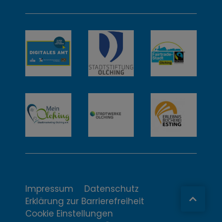
w
e
i
t
e
r
e
I
n
t
Impressum
Datenschutz
Erklärung zur Barrierefreiheit
e
Cookie Einstellungen