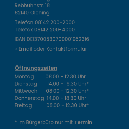
o
Rebhuhnstr. 18
n
82140 Olching
t
Telefon
08142 200-2000
Telefax
08142 200-4000
a
IBAN DE13700530700001952316
k
> Email oder Kontaktformular
t
,
Öffnungszeiten
Montag 08.00 - 12.30 Uhr
Ö
Dienstag 14.00 - 16.30 Uhr*
f
Mittwoch 08.00 - 12.30 Uhr*
Donnerstag 14.00 - 18.30 Uhr
f
Freitag 08.00 - 12.30 Uhr*
n
* im Bürgerbüro nur mit
Termin
u