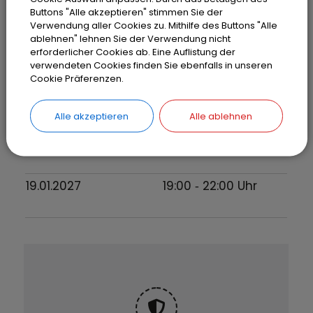
22.09.2026
19:00
‐ 22:00
Uhr
Buttons "Alle akzeptieren" stimmen Sie der
Verwendung aller Cookies zu. Mithilfe des Buttons "Alle
ablehnen" lehnen Sie der Verwendung nicht
20.10.2026
19:00
‐ 22:00
Uhr
erforderlicher Cookies ab. Eine Auflistung der
verwendeten Cookies finden Sie ebenfalls in unseren
Cookie Präferenzen.
17.11.2026
19:00
‐ 22:00
Uhr
Alle akzeptieren
Alle ablehnen
15.12.2026
19:00
‐ 22:00
Uhr
19.01.2027
19:00
‐ 22:00
Uhr