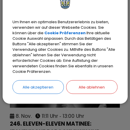
13.
Sept.
11:11 Uhr
‐ 13:00 Uhr
244. ELEVEN-ELEVEN MATINEE:
Um Ihnen ein optimales Benutzererlebnis zu bieten,
verwenden wir auf dieser Webseite Cookies. Sie
GRUBERICH
können über die
Cookie Präferenzen
Ihre aktuelle
Cookie Auswahl anpassen. Durch das Betätigen des
Buttons "Alle akzeptieren" stimmen Sie der
Verwendung aller Cookies zu. Mithilfe des Buttons "Alle
ablehnen" lehnen Sie der Verwendung nicht
erforderlicher Cookies ab. Eine Auflistung der
verwendeten Cookies finden Sie ebenfalls in unseren
Cookie Präferenzen.
Alle akzeptieren
Alle ablehnen
8.
Nov.
11:11 Uhr
‐ 13:00 Uhr
246. ELEVEN-ELEVEN MATINEE: