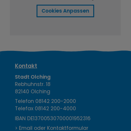
Cookies Anpassen
K
Kontakt
o
Stadt Olching
Rebhuhnstr. 18
n
82140 Olching
t
Telefon
08142 200-2000
Telefax
08142 200-4000
a
IBAN DE13700530700001952316
k
> Email oder Kontaktformular