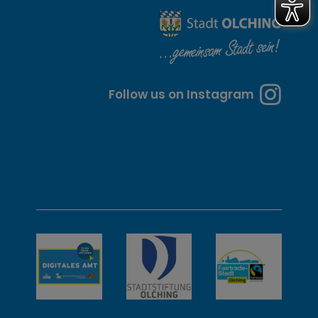
i
t
e
n
Follow us on Instagram
u
n
d
w
e
i
t