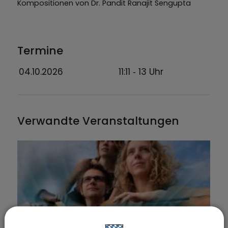
Kompositionen von Dr. Pandit Ranajit Sengupta
Termine
04.10.2026
11:11
‐ 13
Uhr
Verwandte Veranstaltungen