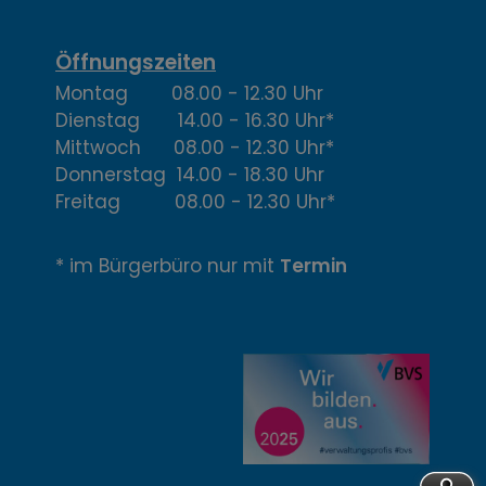
t
,
Öffnungszeiten
Montag 08.00 - 12.30 Uhr
Ö
Dienstag 14.00 - 16.30 Uhr*
f
Mittwoch 08.00 - 12.30 Uhr*
Donnerstag 14.00 - 18.30 Uhr
f
Freitag 08.00 - 12.30 Uhr*
n
* im Bürgerbüro nur mit
Termin
u
n
g
z
e